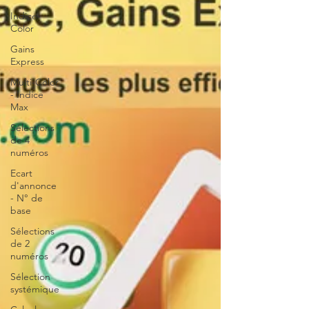
Indice-
Color
Gains
Express
Multi-Color
- Indice
Max
Sélections
de 4
numéros
Ecart
d'annonce
- N° de
base
Sélections
de 2
numéros
Sélection
systémique