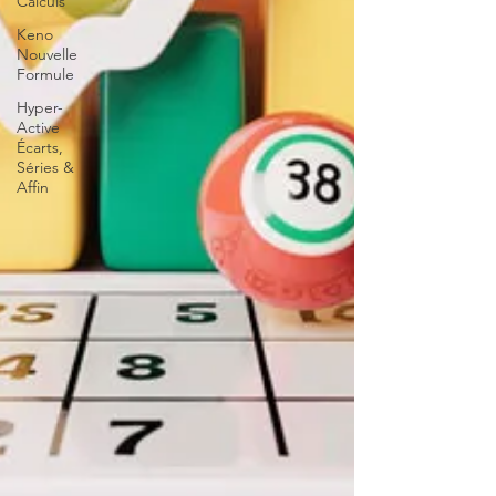
Calculs
Keno
Nouvelle
Formule
Hyper-
Active
Écarts,
Séries &
Affin