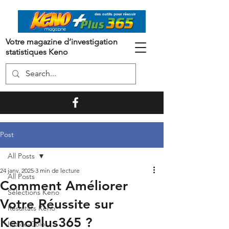
Votre magazine d’investigation
statistiques Keno
Post
All Posts
24 janv. 2025
3 min de lecture
All Posts
Comment Améliorer
Sélections Keno
Votre Réussite sur
Résultats Keno
KenoPlus365 ?
Indice-Color