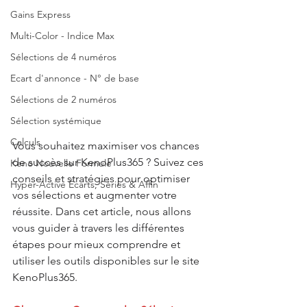
Gains Express
Multi-Color - Indice Max
Sélections de 4 numéros
Ecart d'annonce - N° de base
Sélections de 2 numéros
Sélection systémique
Calculs
Vous souhaitez maximiser vos chances 
de succès sur KenoPlus365 ? Suivez ces 
Keno Nouvelle Formule
conseils et stratégies pour optimiser 
Hyper-Active Écarts, Séries & Affin
vos sélections et augmenter votre 
réussite. Dans cet article, nous allons 
vous guider à travers les différentes 
étapes pour mieux comprendre et 
utiliser les outils disponibles sur le site 
KenoPlus365.