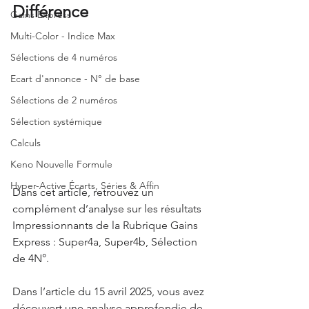
Différence
Gains Express
Multi-Color - Indice Max
Sélections de 4 numéros
Ecart d'annonce - N° de base
Sélections de 2 numéros
Sélection systémique
Calculs
Keno Nouvelle Formule
Hyper-Active Écarts, Séries & Affin
Dans cet article, retrouvez un 
complément d’analyse sur les résultats 
Impressionnants de la Rubrique Gains 
Express : Super4a, Super4b, Sélection 
de 4N°.
Dans l’article du 15 avril 2025, vous avez 
découvert une analyse approfondie de 