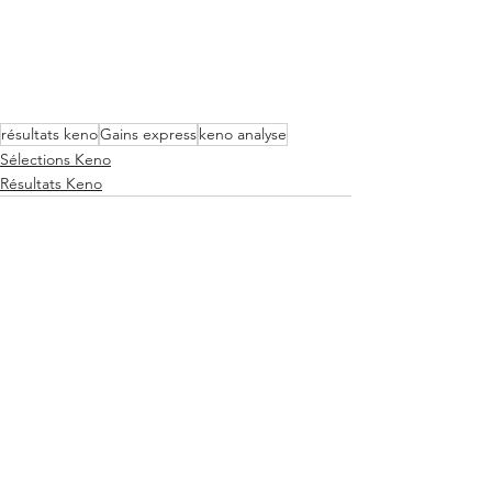
résultats keno
Gains express
keno analyse
Sélections Keno
Résultats Keno
Voir tout
Posts récents