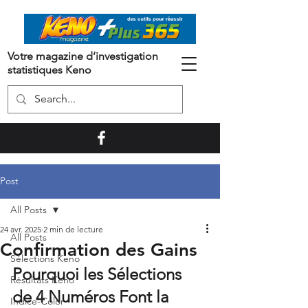
Votre magazine d’investigation
statistiques Keno
Post
All Posts
24 avr. 2025
2 min de lecture
All Posts
Confirmation des Gains
Sélections Keno
Pourquoi les Sélections 
Résultats Keno
de 4 Numéros Font la 
Indice-Color