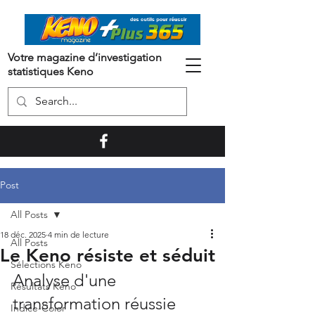
Votre magazine d’investigation
statistiques Keno
Post
All Posts
18 déc. 2025
4 min de lecture
All Posts
Le Keno résiste et séduit
Sélections Keno
Analyse d'une 
Résultats Keno
transformation réussie
Indice-Color