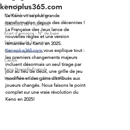
kenoplus365.com
Gains Express
Multi-Color - Indice Max
Le Keno vit sa plus grande 
transformation depuis des décennies ! 
Sélections de 4 numéros
La Française des Jeux lance de 
Ecart d'annonce - N° de base
nouvelles règles et une version 
Sélections de 2 numéros
remaniée du Keno en 2025.
Kenoplus365.com 
vous explique tout : 
Sélection systémique
les premiers changements majeurs 
Calculs
incluent désormais un seul tirage par 
Keno Nouvelle Formule
jour au lieu de deux, une grille de jeu 
Hyper-Active Écarts, Séries & Affin
modifiée et des gains distribués aux 
joueurs changés. Nous faisons le point 
complet sur une vraie révolution du 
Keno en 2025!