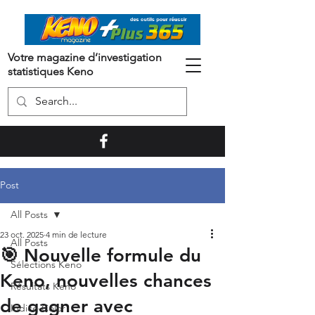
Votre magazine d’investigation
statistiques Keno
Post
All Posts
23 oct. 2025
4 min de lecture
All Posts
🎯 Nouvelle formule du
Sélections Keno
Keno, nouvelles chances
Résultats Keno
de gagner avec
Indice-Color