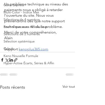
Un problème technique au niveau des 
Gains Express
paiements nous a obligé à retarder 
Multi-Color - Indice Max
l'ouverture du site. Nous vous 
Sélections de 4 numéros
préviendrons dès que notre support 
technique aura résolu le problème.
Ecart d'annonce - N° de base
Merci de votre compréhension,
Sélections de 2 numéros
Alain
Sélection systémique
Calculs
Support 
kenoplus365.com
Keno Nouvelle Formule
Hyper-Active Écarts, Séries & Affin
Voir tout
Posts récents