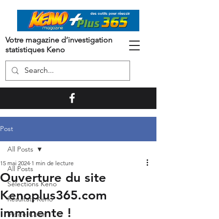
Votre magazine d’investigation
statistiques Keno
Post
All Posts
15 mai 2024
1 min de lecture
All Posts
Ouverture du site
Sélections Keno
Kenoplus365.com
Résultats Keno
imminente !
Indice-Color