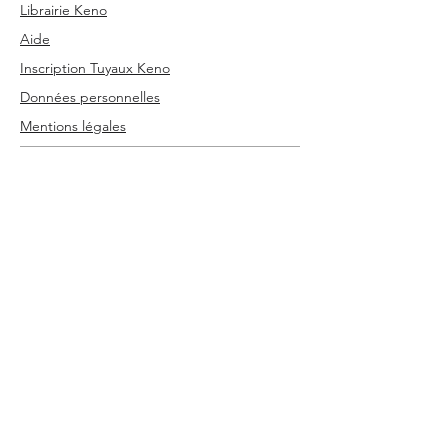
Librairie Keno
Aide
Inscription Tuyaux Keno
Données personnelles
Mentions légales
Recevez Gratuitement la newsletter
hebdomadaire Tuyaux Keno
Inscription Gratuite et sans
engagement