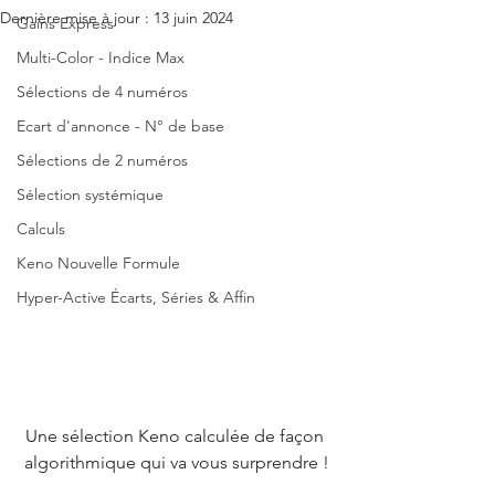
Dernière mise à jour :
13 juin 2024
Gains Express
Multi-Color - Indice Max
Sélections de 4 numéros
Ecart d'annonce - N° de base
Sélections de 2 numéros
Sélection systémique
Calculs
Keno Nouvelle Formule
Hyper-Active Écarts, Séries & Affin
Une sélection Keno calculée de façon 
algorithmique qui va vous surprendre !