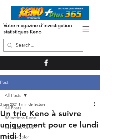
Votre magazine d’investigation
statistiques Keno
Post
All Posts
3 juin 2024
1 min de lecture
All Posts
Un trio Keno à suivre
Sélections Keno
uniquement pour ce lundi
Résultats Keno
midi !
Indice-Color