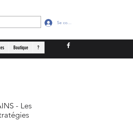
Se connecter
ges
Boutique
?
NS - Les
tratégies