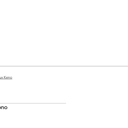
rès réduits à partir de 2 grilles
aux Keno
eno