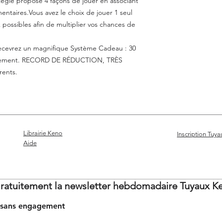
égie propose 4 façons de jouer en associant
jeu !
Réaliser des jeux t
entaires.Vous avez le choix de jouer 1 seul
seulement !
x possibles afin de multiplier vos chances de
recevrez un magnifique Système Cadeau : 30
seulement. RECORD DE RÉDUCTION, TRÈS
rents.
Librairie Keno
Inscription Tuy
Aide
ratuitement la newsletter hebdomadaire Tuyaux K
et sans engagement