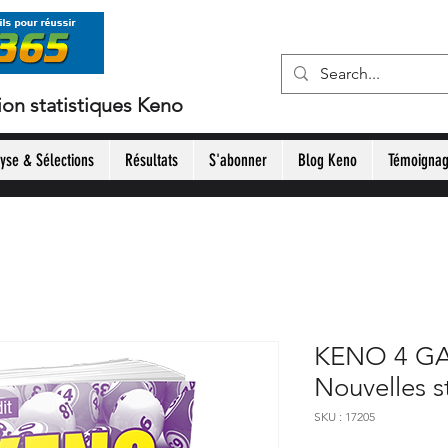
ion statistiques Keno
yse & Sélections
Résultats
S'abonner
Blog Keno
Témoigna
KENO 4 GAI
Nouvelles s
SKU : 17205