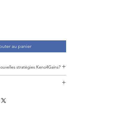
outer au panier
ouvelles stratégies Keno4Gains?
vos chances de gagner en toute
es avec des combinaisons de 2, 3
 expédié par La Poste dans une
 au tarif Lettre Verte.
s gains du Keno Gagnant à Vie, les
éros !
numéros sans base et sans
s efficacement sans limiter votre