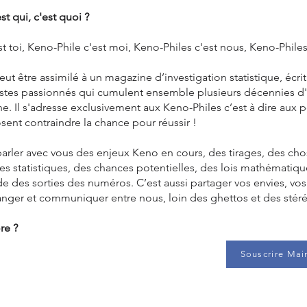
st qui, c'est quoi ?
t toi, Keno-Phile c'est moi, Keno-Philes c'est nous, Keno-Philes
t être assimilé à un magazine d’investigation statistique, écri
stes passionnés qui cumulent ensemble plusieurs décennies d
e. Il s'adresse exclusivement aux Keno-Philes c’est à dire aux 
sent contraindre la chance pour réussir !
parler avec vous des enjeux Keno en cours, des tirages, des ch
les statistiques, des chances potentielles, des lois mathématiqu
de des sorties des numéros. C’est aussi partager vos envies, vos
anger et communiquer entre nous, loin des ghettos et des stér
re ?
Souscrire Mai