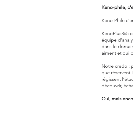
Keno-phile, c'e
Keno-Phile c'es
KenoPlus365 peu
équipe d'analy
dans le domain
aiment et qui o
Notre credo : 
que réservent 
régissent l’étu
découvrir, éch
Oui, mais enco