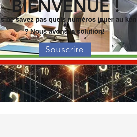
BIENVENUE !
s ne savez pas quels numéros jouer au ken
? Nous avons la solution!
Souscrire