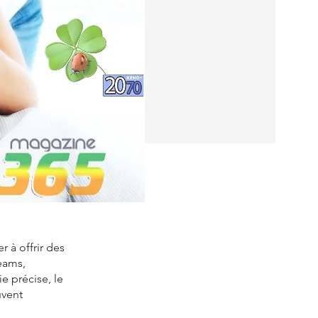
r à offrir des
eams,
e précise, le
uvent