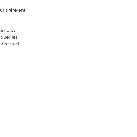
ui préfèrent
 simples
jouer les
 découvrir