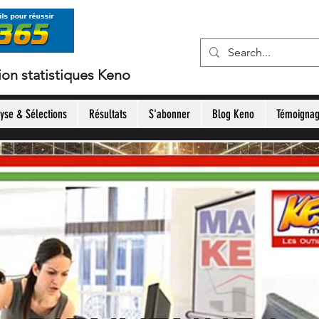
ion statistiques Keno
yse & Sélections
Résultats
S'abonner
Blog Keno
Témoigna