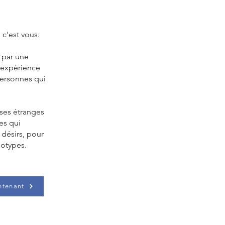
 c'est vous.
t par une
'expérience
personnes qui
oses étranges
es qui
 désirs, pour
éotypes.
ntenant